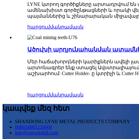
LYNE կտրող գործիքները արտադրվում են 
ամենախիստ գործընթացների և որակի վեր
պայմաններից և շինարարական միջավայր
հարցում
մանրամասն
Ածուխի արդյունահանման ատամնե
Մեր հաճախորդների կարիքներն ավելի լավ
արտոնագրեր ենք ստացել Ավստրալիայում
աշխարհում: Cutter Holder- ը կտրիչի և Cutte
հարցում
մանրամասն
կապվեք մեզ հետ
SHANDONG LYNE METAL PRODUCTS COMPANY
008618865226000
info@cnrockdrill.com