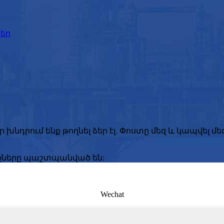
եր
նդրում ենք թողնել ձեր էլ. Փոստը մեզ և կապվել մե
ունքները պաշտպանված են:
Wechat