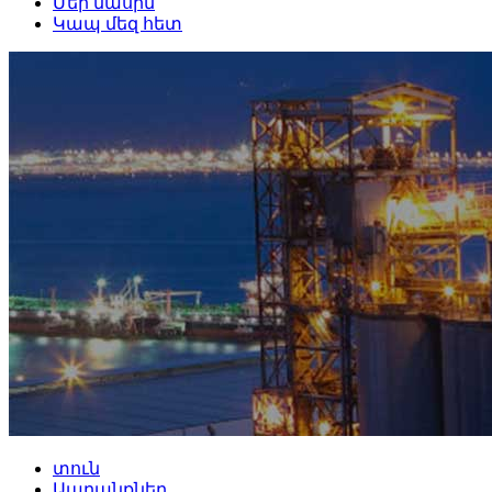
Մեր մասին
Կապ մեզ հետ
տուն
Ապրանքներ