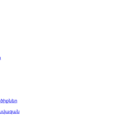
ր
ծիքներ
գավազան