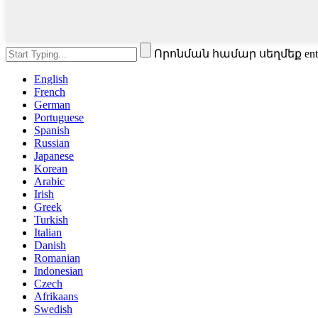
Որոնման համար սեղմեք ent
English
French
German
Portuguese
Spanish
Russian
Japanese
Korean
Arabic
Irish
Greek
Turkish
Italian
Danish
Romanian
Indonesian
Czech
Afrikaans
Swedish